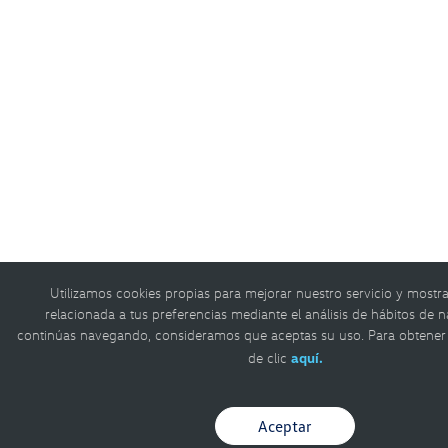
Utilizamos cookies propias para mejorar nuestro servicio y mostra
relacionada a tus preferencias mediante el análisis de hábitos de n
continúas navegando, consideramos que aceptas su uso. Para obtene
de clic
aquí.
Aceptar