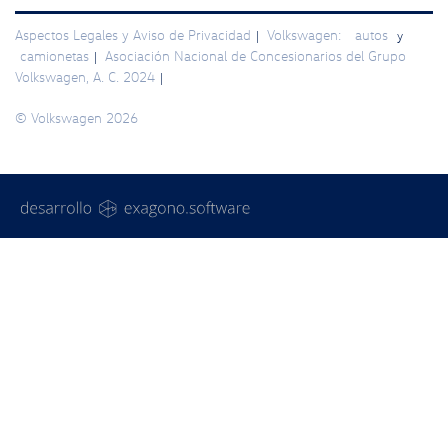
Aspectos Legales y Aviso de Privacidad
Volkswagen:
autos
|
y
camionetas
Asociación Nacional de Concesionarios del Grupo
|
Volkswagen, A. C. 2024
|
© Volkswagen 2026